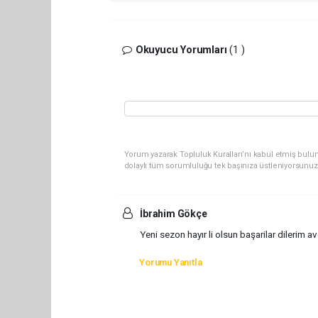
Okuyucu Yorumları
(1 )
Yorum yazarak Topluluk Kuralları’nı kabul etmiş bulun
dolaylı tüm sorumluluğu tek başınıza üstleniyorsunuz
İbrahim Gökçe
Yeni sezon hayır li olsun başarilar dilerim av
Yorumu Yanıtla