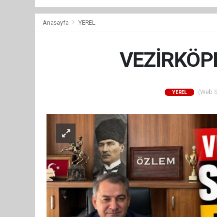
Anasayfa
YEREL
VEZİRKÖP
(Web Si
YEREL