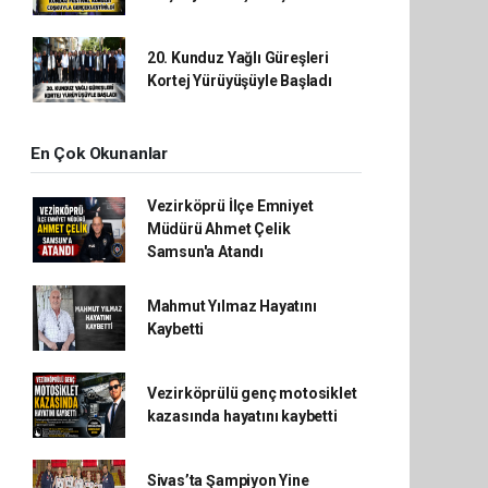
20. Kunduz Yağlı Güreşleri
Kortej Yürüyüşüyle Başladı
En Çok Okunanlar
Vezirköprü İlçe Emniyet
Müdürü Ahmet Çelik
Samsun'a Atandı
Mahmut Yılmaz Hayatını
Kaybetti
Vezirköprülü genç motosiklet
kazasında hayatını kaybetti
Sivas’ta Şampiyon Yine