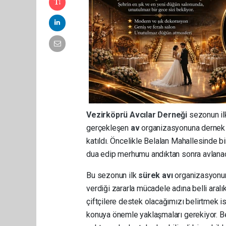
Vezirköprü
Avcılar Derneği
sezonun il
gerçekleşen
av
organizasyonuna dernek ü
katıldı. Öncelikle Belalan Mahallesinde 
dua edip merhumu andıktan sonra avlanaca
Bu sezonun ilk
sürek avı
organizasyonun
verdiği zararla mücadele adına belli aral
çiftçilere destek olacağımızı belirtmek i
konuya önemle yaklaşmaları gerekiyor. Be