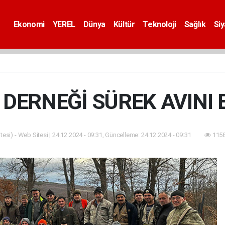
Ekonomi
YEREL
Dünya
Kültür
Teknoloji
Sağlık
Si
 DERNEĞİ SÜREK AVINI 
esi) - Web Sitesi | 24.12.2024 - 09:31, Güncelleme: 24.12.2024 - 09:31
1158