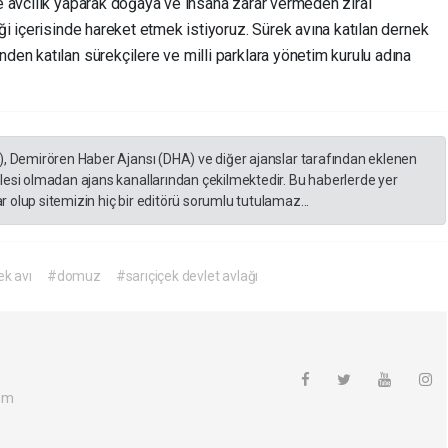
de avcılık yaparak doğaya ve insana zarar vermeden zirai
iği içerisinde hareket etmek istiyoruz. Sürek avına katılan dernek
nden katılan sürekçilere ve milli parklara yönetim kurulu adına
), Demirören Haber Ajansı (DHA) ve diğer ajanslar tarafından eklenen
lesi olmadan ajans kanallarından çekilmektedir. Bu haberlerde yer
 olup sitemizin hiç bir editörü sorumlu tutulamaz...
k avı
#domuz
#sarıçiçek devlet avlağı
om