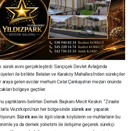
k sürek avını gerçekleştirdi. Sarıçiçek Devlet Avlağında
yeleri ile birlikte Belalan ve Karaköy Mahallesi’nden sürekçiler
bir araya gelen avcılar merhum Celal Çankaya’nın mezarı önünde
kları bölgeye geçtiler.
u yaptıklarını belirten Dernek Başkanı Mecit Keskin: ”Ziraate
ıklarla Vezirköprü’nün her bölgesinde
sürek avı
yaparak
stiyorum.
Sürek avı
ile ilgili olarak köylülerin ve muhtarların bu
nimle ya da dernek yönetimi ile iletişime geçerek sürekçi