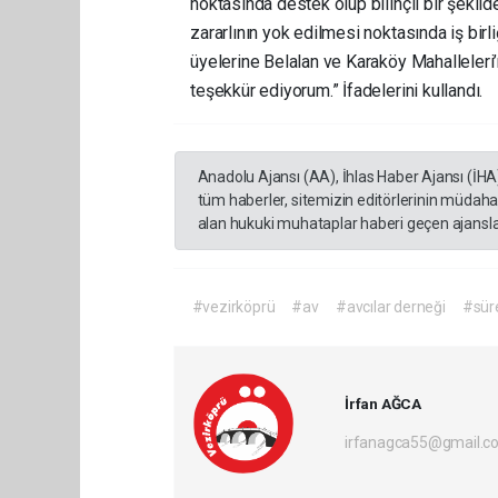
noktasında destek olup bilinçli bir şekil
zararlının yok edilmesi noktasında iş birl
üyelerine Belalan ve Karaköy Mahalleleri’
teşekkür ediyorum.” İfadelerini kullandı.
Anadolu Ajansı (AA), İhlas Haber Ajansı (İHA
tüm haberler, sitemizin editörlerinin müdaha
alan hukuki muhataplar haberi geçen ajanslar
#vezirköprü
#av
#avcılar derneği
#süre
İrfan AĞCA
irfanagca55@gmail.c