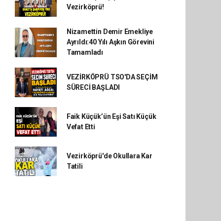
Vezirköprü!
Nizamettin Demir Emekliye
Ayrıldı:40 Yılı Aşkın Görevini
Tamamladı
VEZİRKÖPRÜ TSO'DA SEÇİM
SÜRECİ BAŞLADI
Faik Küçük’ün Eşi Satı Küçük
Vefat Etti
Vezirköprü'de Okullara Kar
Tatili