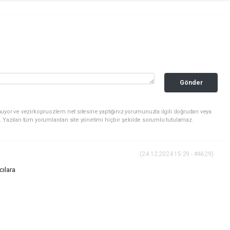
Gönder
uyor ve vezirkopruozlem.net sitesine yaptığınız yorumunuzla ilgili doğrudan veya
. Yazılan tüm yorumlardan site yönetimi hiçbir şekilde sorumlu tutulamaz.
(24.12.2024 15:29 - #4629)
cılara