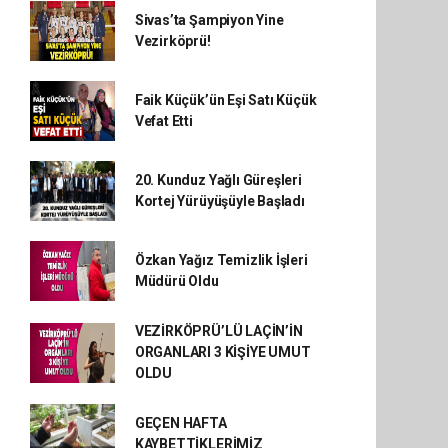
Sivas’ta Şampiyon Yine
Vezirköprü!
Faik Küçük’ün Eşi Satı Küçük
Vefat Etti
20. Kunduz Yağlı Güreşleri
Kortej Yürüyüşüyle Başladı
Özkan Yağız Temizlik İşleri
Müdürü Oldu
VEZİRKÖPRÜ’LÜ LAÇİN’İN
ORGANLARI 3 KİŞİYE UMUT
OLDU
GEÇEN HAFTA
KAYBETTİKLERİMİZ