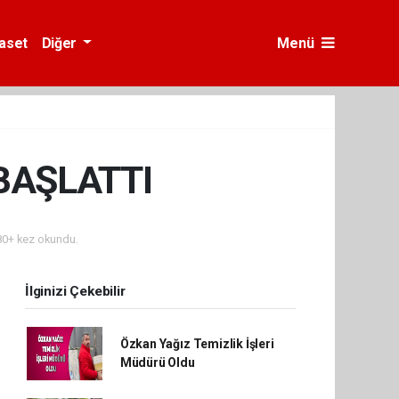
yaset
Diğer
Menü
BAŞLATTI
0+ kez okundu.
İlginizi Çekebilir
Özkan Yağız Temizlik İşleri
Müdürü Oldu