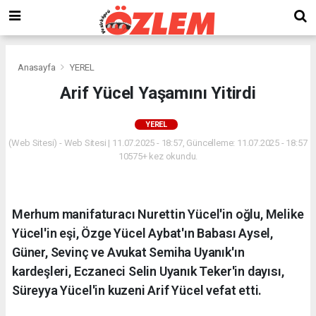
Anasayfa
YEREL
Arif Yücel Yaşamını Yitirdi
YEREL
(Web Sitesi) - Web Sitesi | 11.07.2025 - 18:57, Güncelleme: 11.07.2025 - 18:57
10575+ kez okundu.
Merhum manifaturacı Nurettin Yücel'in oğlu, Melike
Yücel'in eşi, Özge Yücel Aybat'ın Babası Aysel,
Güner, Sevinç ve Avukat Semiha Uyanık'ın
kardeşleri, Eczaneci Selin Uyanık Teker'in dayısı,
Süreyya Yücel'in kuzeni Arif Yücel vefat etti.