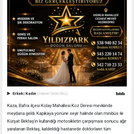
Erkek
|
Kadın
(Haberi Sesli Oku)
Kaza, Bafra ilçesi Kolay Mahallesi Koz Deresi mevkiinde
meydana geldi. Kapıkaya yönüne seyir halinde olan minibüs ile
Kürşat Bektaş’ın kullandığı motosikletin çarpışması sonucu ağır
yaralanan Bektaş, kaldırıldığı hastanede doktorların tüm