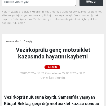
Gönder
Yorum yazarak Topluluk Kuralları’nı kabul etmiş bulunuyor ve vezirkopruozlem.net
sitesine yaptığınız yorumunuzla ilgili doğrudan veya dolaylı tüm sorumluluğu tek
başınıza üstleniyorsunuz. Yazılan tüm yorumlardan site yönetimi hiçbir şekilde
sorumlu tutulamaz.
Anasayfa
Asayiş
Vezirköprülü genç motosiklet
kazasında hayatını kaybetti
ASAYIŞ
29.06.2026 - 00:52, Güncelleme: 29.06.2026 - 08:41
9445+ kez okundu.
Vezirköprü nüfusuna kayıtlı, Samsun’da yaşayan
Kürşat Bektaş, geçirdiği motosiklet kazası sonucu