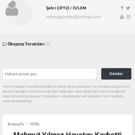
Şehri ÇİFTÇİ / ÖZLEM
ozlemgazetesi@hotmail.com
Okuyucu Yorumları
(0)
Gönder
Yorum yazarak Topluluk Kuralları’nı kabul etmiş bulunuyor ve vezirkopruozlem.net
sitesine yaptığınız yorumunuzla ilgili doğrudan veya dolaylı tüm sorumluluğu tek
başınıza üstleniyorsunuz. Yazılan tüm yorumlardan site yönetimi hiçbir şekilde
sorumlu tutulamaz.
Anasayfa
YEREL