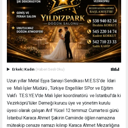
Erkek
|
Kadın
(Haberi Sesli Oku)
Uzun yıllar Metal Eşya Sanayi Sendikası M.E.S.S'de İdari
ve Mali İşler Müdürü , Türkiye Engelliler SPor ve Eğitim
Vakfı T.E.S.Y.E.V'de Mali İşler koordinatörü ve İstanbul'da ki
Vezirköprü’lüler Derneği kurucu üye ve yönetim kurulu
üyesi olarak çalışan Arif Yücel 12 temmuz Cumartesi günü
İstanbul Karaca Ahmet Şakirin Camiinde öğlen namazına
müteakip cenaze namazı kılınıp Karaca Ahmet Mezarlığına