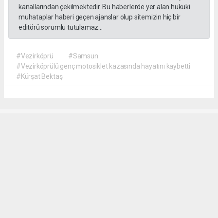
kanallarından çekilmektedir. Bu haberlerde yer alan hukuki
muhataplar haberi geçen ajanslar olup sitemizin hiç bir
editörü sorumlu tutulamaz...
#Vezirköprü
#Samsun
#Vezirköprülü genç motosiklet kazasında hayatını kaybetti
#Kürşat Bektaş
İrfan AĞCA
irfanagca55@gmail.com
Okuyucu Yorumları
(1)