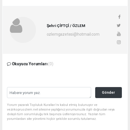
Şehri ÇİFTÇİ / ÖZLEM
ozlemgazetesi@hotmail.com
Okuyucu Yorumları
(0)
Gönder
Yorum yazarak Topluluk Kuralları’nı kabul etmiş bulunuyor ve
vezirkopruozlem.net sitesine yaptığınız yorumunuzla ilgili doğrudan veya
dolaylı tüm sorumluluğu tek başınıza üstleniyorsunuz. Yazılan tüm
yorumlardan site yönetimi hiçbir şekilde sorumlu tutulamaz.