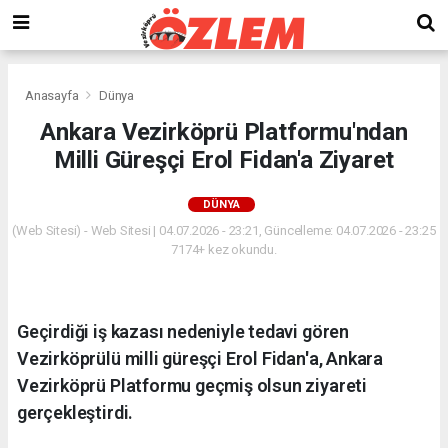
Anasayfa
Dünya
Ankara Vezirköprü Platformu'ndan
Milli Güreşçi Erol Fidan'a Ziyaret
DÜNYA
(Web Sitesi) - Web Sitesi | 04.07.2026 - 23:21, Güncelleme: 04.07.2026 - 23:25
7174+ kez okundu.
Geçirdiği iş kazası nedeniyle tedavi gören
Vezirköprülü milli güreşçi Erol Fidan'a, Ankara
Vezirköprü Platformu geçmiş olsun ziyareti
gerçekleştirdi.