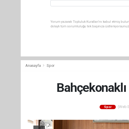
Yorum yazarak Topluluk Kuralları’nı kabul etmiş bulun
dolaylı tüm sorumluluğu tek başınıza üstleniyorsunuz
Anasayfa
Spor
Bahçekonaklı G
(Web Si
Spor