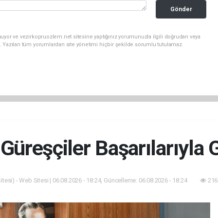
Gönder
uyor ve vezirkopruozlem.net sitesine yaptığınız yorumunuzla ilgili doğrudan veya
. Yazılan tüm yorumlardan site yönetimi hiçbir şekilde sorumlu tutulamaz.
üreşçiler Başarılarıyla 
tesi) - Web Sitesi | 06.08.2026 - 18:24, Güncelleme: 06.08.2026 - 18:24
216