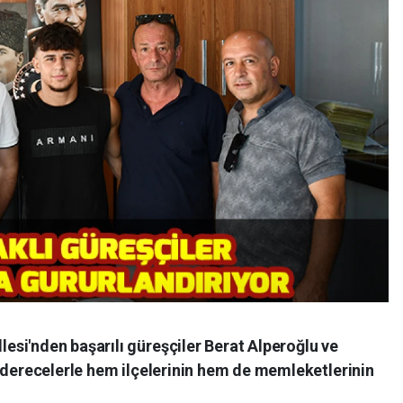
si'nden başarılı güreşçiler Berat Alperoğlu ve
i derecelerle hem ilçelerinin hem de memleketlerinin