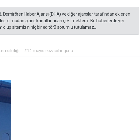
), Demirören Haber Ajansı (DHA) ve diğer ajanslar tarafından eklenen
lesi olmadan ajans kanallarından çekilmektedir. Bu haberlerde yer
 olup sitemizin hiç bir editörü sorumlu tutulamaz...
emsilciliği
#14 mayıs eczacılar günü