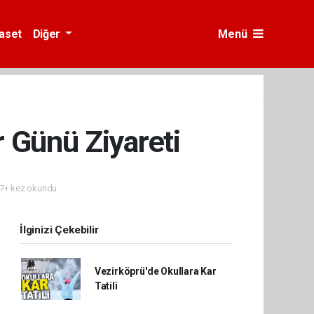
yaset
Diğer
Menü
 Günü Ziyareti
7+ kez okundu.
İlginizi Çekebilir
Vezirköprü'de Okullara Kar
Tatili