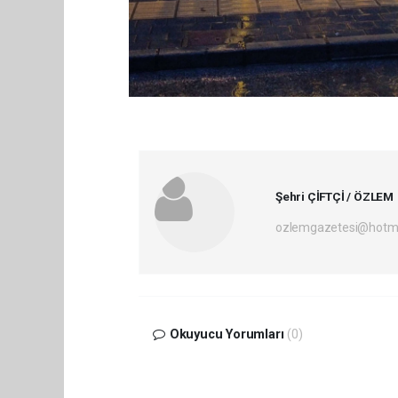
Şehri ÇİFTÇİ / ÖZLEM
ozlemgazetesi@hotm
Okuyucu Yorumları
(0)