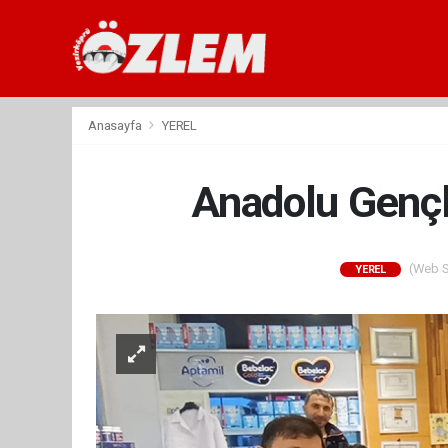
Anasayfa
YEREL
Anadolu Gençl
(Web Si
YEREL