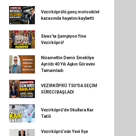
Vezirköprülü genç motosiklet
kazasında hayatını kaybetti
Sivas’ta Şampiyon Yine
Vezirköprü!
Nizamettin Demir Emekliye
Ayrıldı:40 Yılı Aşkın Görevini
Tamamladı
VEZİRKÖPRÜ TSO'DA SEÇİM
SÜRECİ BAŞLADI
Vezirköprü'de Okullara Kar
Tatili
Vezirköprü’nün Yeni İlçe