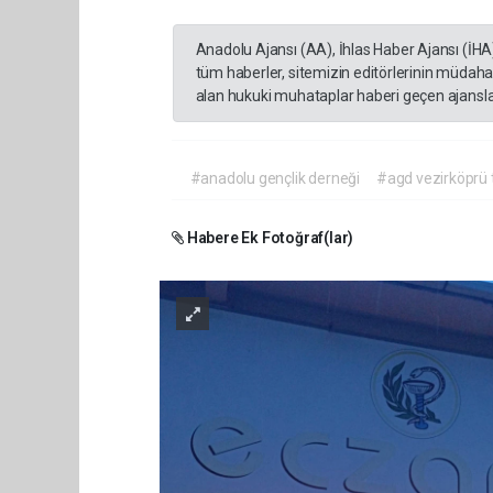
Anadolu Ajansı (AA), İhlas Haber Ajansı (İHA
tüm haberler, sitemizin editörlerinin müdaha
alan hukuki muhataplar haberi geçen ajanslar
#anadolu gençlik derneği
#agd vezirköprü t
Habere Ek Fotoğraf(lar)