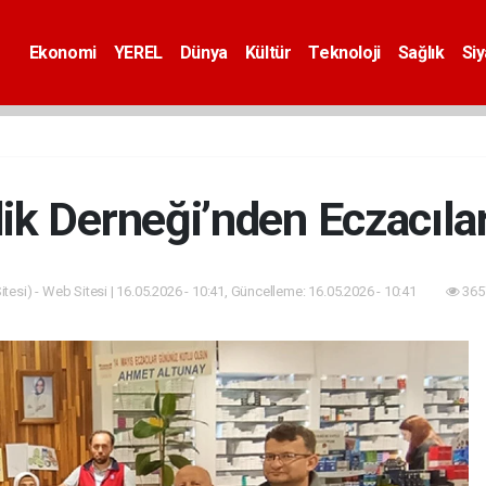
Ekonomi
YEREL
Dünya
Kültür
Teknoloji
Sağlık
Si
ik Derneği’nden Eczacılar
tesi) - Web Sitesi | 16.05.2026 - 10:41, Güncelleme: 16.05.2026 - 10:41
365