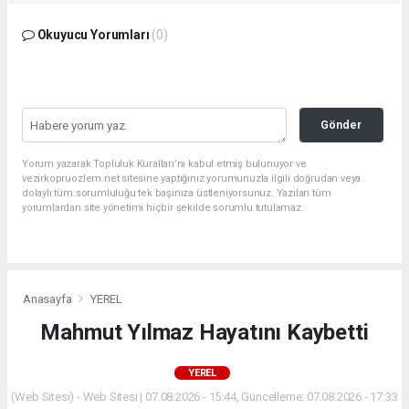
Okuyucu Yorumları
(0)
Gönder
Yorum yazarak Topluluk Kuralları’nı kabul etmiş bulunuyor ve
vezirkopruozlem.net sitesine yaptığınız yorumunuzla ilgili doğrudan veya
dolaylı tüm sorumluluğu tek başınıza üstleniyorsunuz. Yazılan tüm
yorumlardan site yönetimi hiçbir şekilde sorumlu tutulamaz.
Anasayfa
YEREL
Mahmut Yılmaz Hayatını Kaybetti
YEREL
(Web Sitesi) - Web Sitesi | 07.08.2026 - 15:44, Güncelleme: 07.08.2026 - 17:33