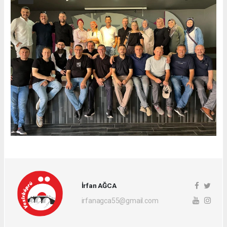
İrfan AĞCA
irfanagca55@gmail.com