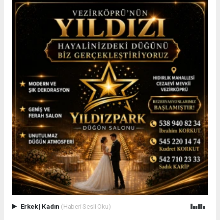
Erkek
|
Kadın
(Haberi Sesli Oku)