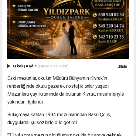
Erkek
|
Kadın
(Haberi Sesli Oku)
Eski mezunlar, okulun Müdürü Bünyamin Kıvrak’ın
rehberliğinde okulu gezerek nostaljik anlar yaşadı.
Mezunlara çay ikramında da bulunan Kıvrak, misafirleriyle
yakından ilgilendi.
Buluşmaya katılan 1994 mezunlarından Basri Çelik,
duygularını şu sözlerle dile getirdi:
"31 yıl sonra mezun olduğumuz okulda bir araya gelmek