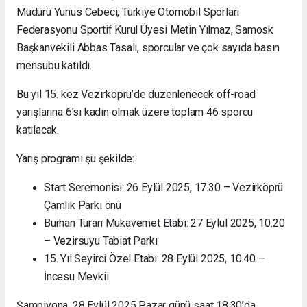
Müdürü Yunus Cebeci, Türkiye Otomobil Sporları
Federasyonu Sportif Kurul Üyesi Metin Yılmaz, Samosk
Başkanvekili Abbas Tasalı, sporcular ve çok sayıda basın
mensubu katıldı.
Bu yıl 15. kez Vezirköprü’de düzenlenecek off-road
yarışlarına 6’sı kadın olmak üzere toplam 46 sporcu
katılacak.
Yarış programı şu şekilde:
Start Seremonisi: 26 Eylül 2025, 17.30 – Vezirköprü
Çamlık Parkı önü
Burhan Turan Mukavemet Etabı: 27 Eylül 2025, 10.20
– Vezirsuyu Tabiat Parkı
15. Yıl Seyirci Özel Etabı: 28 Eylül 2025, 10.40 –
İncesu Mevkii
Şampiyona, 28 Eylül 2025 Pazar günü saat 18.30’da