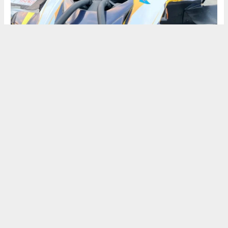
İrfan AĞCA
irfanagca55@gmail.com
Okuyucu Yorumları
(3)
Gönder
Yorum yazarak Topluluk Kuralları’nı kabul etmiş bulunuyor ve
vezirkopruozlem.net sitesine yaptığınız yorumunuzla ilgili doğrudan veya