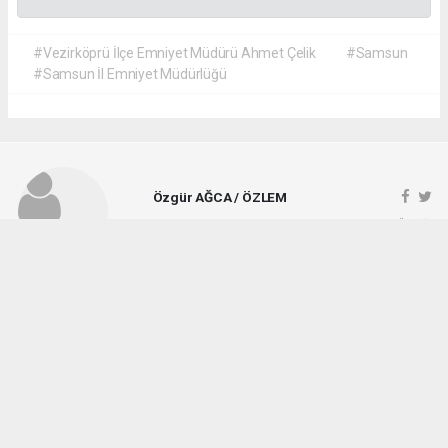
#Vezirköprü İlçe Emniyet Müdürü Ahmet Çelik
#Samsun
#Samsun İl Emniyet Müdürlüğü
Özgür AĞCA / ÖZLEM
ozlemgazetesi@hotmail.com
Okuyucu Yorumları
(1)
Gönder
Yorum yazarak Topluluk Kuralları’nı kabul etmiş bulunuyor ve vezirkopruozlem.net