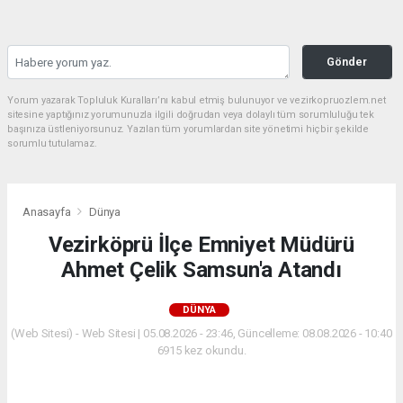
Gönder
Yorum yazarak Topluluk Kuralları’nı kabul etmiş bulunuyor ve vezirkopruozlem.net
sitesine yaptığınız yorumunuzla ilgili doğrudan veya dolaylı tüm sorumluluğu tek
başınıza üstleniyorsunuz. Yazılan tüm yorumlardan site yönetimi hiçbir şekilde
sorumlu tutulamaz.
Anasayfa
Dünya
Vezirköprü İlçe Emniyet Müdürü
Ahmet Çelik Samsun'a Atandı
DÜNYA
(Web Sitesi) - Web Sitesi | 05.08.2026 - 23:46, Güncelleme: 08.08.2026 - 10:40
6915 kez okundu.