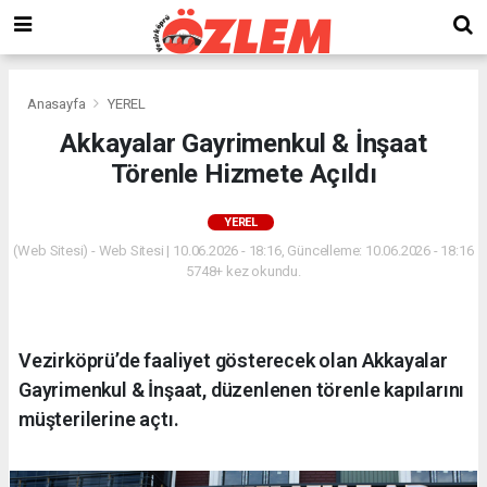
Anasayfa
YEREL
Akkayalar Gayrimenkul & İnşaat
Törenle Hizmete Açıldı
YEREL
(Web Sitesi) - Web Sitesi | 10.06.2026 - 18:16, Güncelleme: 10.06.2026 - 18:16
5748+ kez okundu.
Vezirköprü’de faaliyet gösterecek olan Akkayalar
Gayrimenkul & İnşaat, düzenlenen törenle kapılarını
müşterilerine açtı.